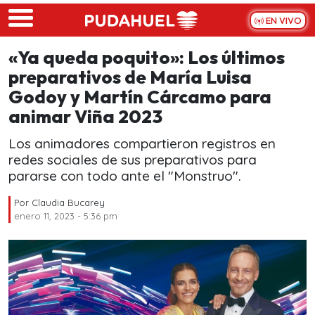
Skip to main content
EN VIVO
«Ya queda poquito»: Los últimos
preparativos de María Luisa
Godoy y Martín Cárcamo para
animar Viña 2023
Los animadores compartieron registros en
redes sociales de sus preparativos para
pararse con todo ante el "Monstruo".
Por
Claudia Bucarey
enero 11, 2023 - 5:36 pm