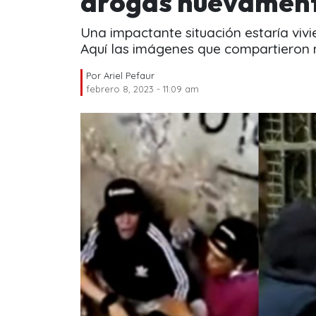
drogas nuevamen
Una impactante situación estaría vivien
Aquí las imágenes que compartieron 
Por
Ariel Pefaur
febrero 8, 2023 - 11:09 am