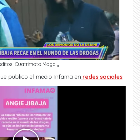
éditos: Cuatrimoto Magaly
que publicó el medio Infama en
redes sociales
: