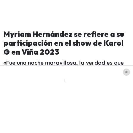
Myriam Hernández se refiere a su
participación en el show de Karol
G en Viña 2023
«Fue una noche maravillosa, la verdad es que
para mi fue precioso haber podido acceder a
esa petición que me hizo Karol»,
comenzó la
intérprete de «Huele a peligro» en el
programa
de Radio Pudahuel.
Asimismo, confesó que la artista colombiana se
contactó con ella en el año 2017 a través de una
amiga que tienen en común, ya que siente una
admiración profunda por ella.