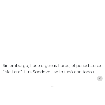
Sin embargo, hace algunas horas, el
periodista ex
“Me Late”,
Luis Sandoval, se la jugó con todo y
lanzó una “bombita” de aquellas, al confirmar
que se estarían barajando algunas cartas para
reemplazar a la animadora.