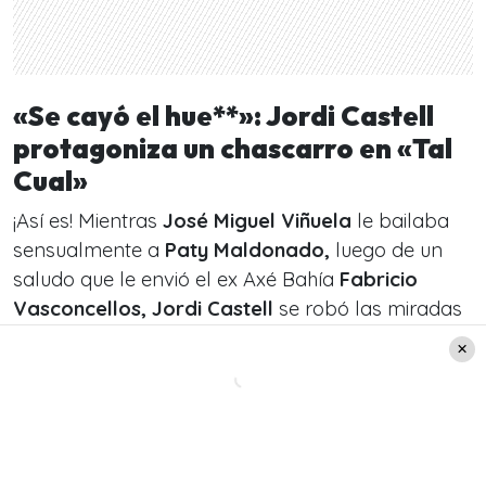
«Se cayó el hue**»: Jordi Castell
protagoniza un chascarro en «Tal
Cual»
¡Así es! Mientras
José Miguel Viñuela
le bailaba
sensualmente a
Paty Maldonado,
luego de un
saludo que le envió el ex Axé Bahía
Fabricio
Vasconcellos, Jordi Castell
se robó las miradas
en el
programa
.
«Señor director, le pido que enfoque…»,
expresó
Raquel Argandoña
cuando fue
interrumpida por el chascarro del diseñador.
«¡Ah
conche**! Se cayó el hue**, me muero»,
gritó