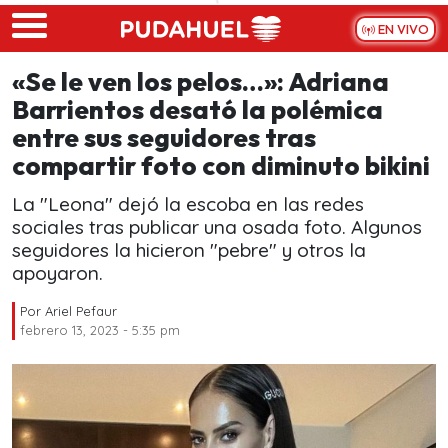
Skip to main content
EN VIVO
«Se le ven los pelos…»: Adriana
Barrientos desató la polémica
entre sus seguidores tras
compartir foto con diminuto bikini
La "Leona" dejó la escoba en las redes
sociales tras publicar una osada foto. Algunos
seguidores la hicieron "pebre" y otros la
apoyaron.
Por
Ariel Pefaur
febrero 13, 2023 - 5:35 pm