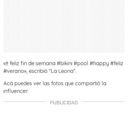
«
‼️ feliz fin de semana
#bikini
#pool
#happy
#feliz
#verano
», escribió “La Leona”.
Acá puedes ver las fotos que compartió la
influencer: