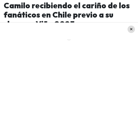
Camilo recibiendo el cariño de los
fanáticos en Chile previo a su
show en Viña 2023
Por lo mismo, acá puedes ver varios emotivos
registros del momento en que Camilo se acercó
hacia sus fanáticos que lo esperaban con ansias
y euforia afuera del Hotel Sheraton Miramar: