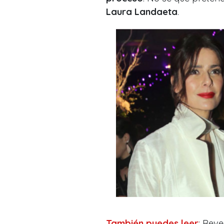
Laura Landaeta
.
También puedes leer
: Rev