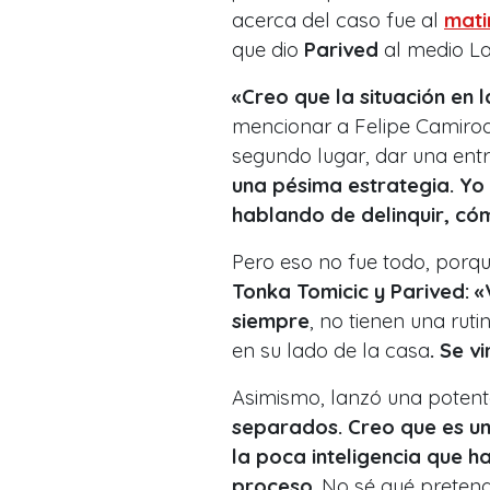
acerca del caso fue al
mati
que dio
Parived
al medio La
«Creo que la situación en 
mencionar a Felipe Camiroa
segundo lugar, dar una ent
una pésima estrategia. Yo 
hablando de delinquir, có
Pero eso no fue todo, porque
Tonka Tomicic y Parived:
«
siempre
, no tienen una rut
en su lado de la casa
. Se v
Asimismo, lanzó una potente
separados. Creo que es una
la poca inteligencia que 
proceso
. No sé qué pretend