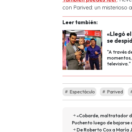
con Parived: un misterioso a
Leer también:
«Llegó e
se despi
"A través d
momentos, e
televisiva."
Espectáculo
Parived
«Cobarde, maltratador de
Puchento luego de bajarse 
De Roberto Cox a María J