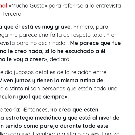
nal
«Mucho Gusto» para referirse a la entrevista
 Tercera.
la que él está es muy grave.
Primero, para
ga me parece una falta de respeto total. Y en
revista para no decir nada…
Me parece que fue
no le creo nada, si lo he escuchado a él
mo le voy a creer»
, declaró.
 dio jugosos detalles de la relación entre
Viven juntos y tienen la misma rutina de
ina distinta ni son personas que están cada uno
inculan igual que siempre».
 teoría: «Entonces,
no creo que estén
 estrategia mediática y que está al nivel de
han tenido como pareja durante todo este
ían con eso. Exculparla a ella o no sé», finalizó