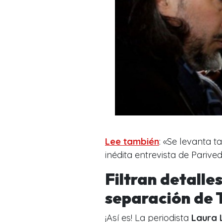
Lee también
: «Se levanta 
inédita entrevista de Parive
Filtran detal
le
separación de 
¡Así es! La periodista
Laura 