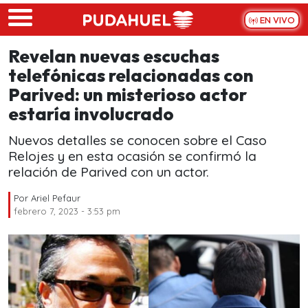
Skip to main content
EN VIVO
Revelan nuevas escuchas
telefónicas relacionadas con
Parived: un misterioso actor
estaría involucrado
Nuevos detalles se conocen sobre el Caso
Relojes y en esta ocasión se confirmó la
relación de Parived con un actor.
Por
Ariel Pefaur
febrero 7, 2023 - 3:53 pm