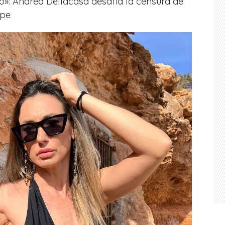
»: Andrea Dellacasa desafía la censura de
ape