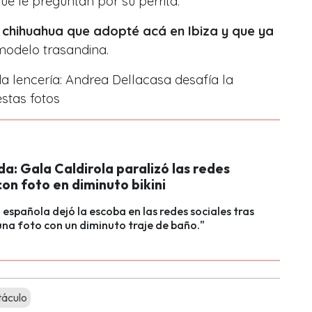
que le preguntan por su perrita:
 chihuahua que adopté acá en Ibiza y que ya
 modelo trasandina.
 lencería: Andrea Dellacasa desafía la
stas fotos
a: Gala Caldirola paralizó las redes
con foto en diminuto bikini
española dejó la escoba en las redes sociales tras
na foto con un diminuto traje de baño."
áculo