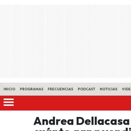
Skip to main content
INICIO
PROGRAMAS
FRECUENCIAS
PODCAST
NOTICIAS
VID
Andrea Dellacasa 