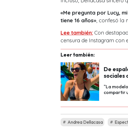
Incluso, Dellacasa sinceró 
«Me pregunta por Lucy, mi
tiene 16 años
»
, confesó la
Lee también:
Con destapada
censura de Instagram con e
Leer también:
De espald
sociales 
"La modelo 
compartir u
Andrea Dellacasa
Espect