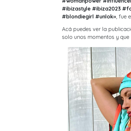
#womanpower #influencer
#ibizastyle #ibiza2023 #f
#blondiegirl #unlok
»
, fue 
Acá puedes ver la publicac
solo unos momentos y que y