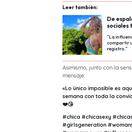
Leer también:
De espal
sociales
"La influen
compartir u
registro."
Asimismo, junto con la sens
mensaje:
«Lo único imposible es aq
semana con toda la convic
❤️😘
#chica #chicasexy #chica
#girlsgeneration #woman