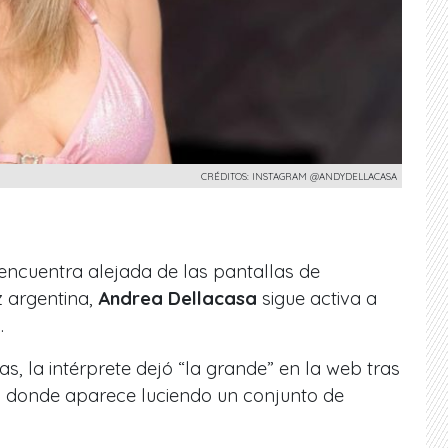
CRÉDITOS: INSTAGRAM @ANDYDELLACASA
encuentra alejada de las pantallas de
z argentina,
Andrea Dellacasa
sigue activa a
s.
s, la intérpret
e dejó “la grande”
en la web tras
to donde aparece luciendo un conjunto de