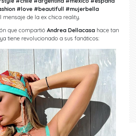
style #chile #argentina #mexico #españa
ashion #love #beautifull #mujerbella
el mensaje de la ex chica reality.
ión que compartió
Andrea Dellacasa
hace tan
a tiene revolucionado a sus fanáticos: