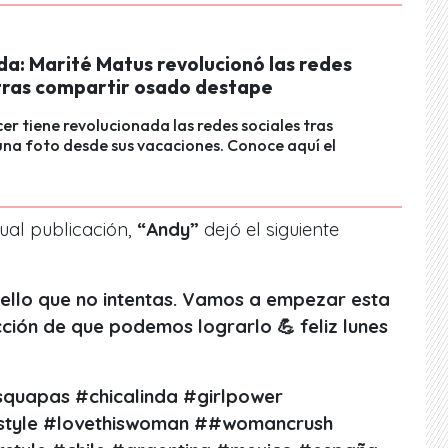
da: Marité Matus revolucionó las redes
 tras compartir osado destape
cer tiene revolucionada las redes sociales tras
na foto desde sus vacaciones. Conoce aquí el
ual publicación,
“Andy”
dejó el siguiente
uello que no intentas. Vamos a empezar esta
ción de que podemos lograrlo 💪 feliz lunes
squapas #chicalinda #girlpower
style #lovethiswoman ##womancrush