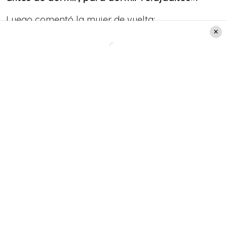
Luego comentó la mujer de vuelta:
«¿Te gustó entonces el video?».