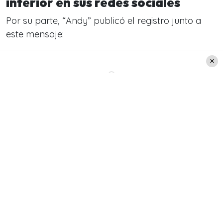
interior en sus redes sociales
Por su parte, “Andy” publicó el registro junto a
este mensaje:
«Link in Bio ❤️‍🔥
¡Feliz miércoles! En medio de la
semana, puede que te sientas cansado o
abrumado, pero recuerda que cada nuevo día
es una oportunidad para seguir adelante y
alcanzar tus metas. Toma un respiro, piensa en
todo lo que has logrado hasta ahora y en lo
que te queda por lograr. No te desanimes por
los obstáculos que puedas encontrar en el
camino, recuerda que son oportunidades para
aprender, crecer y fortalecerte. ¡Sigue
adelante con fuerza y ​​determinación, tú
puedes hacerlo!».