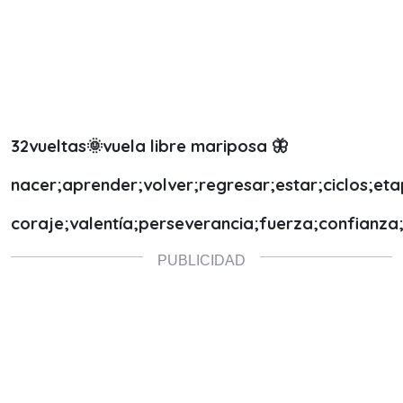
32vueltas🌞vuela libre mariposa 🦋
nacer;aprender;volver;regresar;estar;ciclos;eta
coraje;valentía;perseverancia;fuerza;confianza