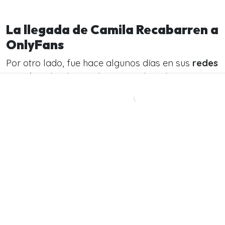
La llegada de Camila Recabarren a
OnlyFans
Por otro lado,
fue hace algunos días en sus
redes
sociales
, donde Recabarren realizó el anuncio
junto de que se suma a OnlyFans junto a un
conjunto de lencería blanca y el siguiente
mensaje:
«Primera vez en esta plataforma y feliz de
compartirme con ustedes, mi lado sensual más
salvaje. Tengo contenido a fuego, atentos,
envío por interno. Estoy súper on fire. Gracias
por suscribirse y se agradecen las propinas».
Finalmente, sobre su nuevo
emprendimiento,