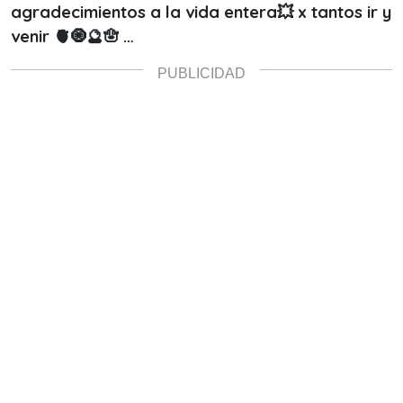
agradecimientos a la vida entera💥 x tantos ir y
venir 🫀🧿🔮🪬 …