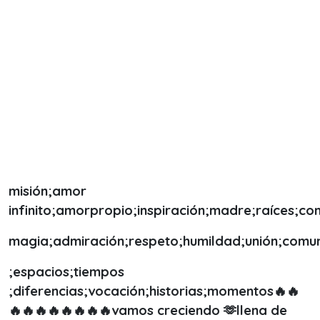
misión;amor
infinito;amorpropio;inspiración;madre;raíces;co
magia;admiración;respeto;humildad;unión;comu
;espacios;tiempos
;diferencias;vocación;historias;momentos🔥🔥
🔥🔥🔥🔥🔥🔥🔥🔥vamos creciendo 🫶llena de