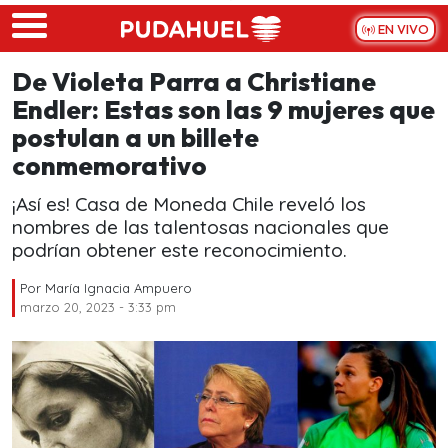
Skip to main content
EN VIVO
De Violeta Parra a Christiane
Endler: Estas son las 9 mujeres que
postulan a un billete
conmemorativo
¡Así es! Casa de Moneda Chile reveló los
nombres de las talentosas nacionales que
podrían obtener este reconocimiento.
Por
María Ignacia Ampuero
marzo 20, 2023 - 3:33 pm