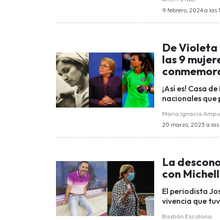
9 febrero, 2024 a las 
De Violeta 
las 9 mujer
conmemora
¡Así es! Casa de
nacionales que 
María Ignacia Amp
20 marzo, 2023 a las 
La descono
con Michel
El periodista J
vivencia que tuv
Bastián Escalona