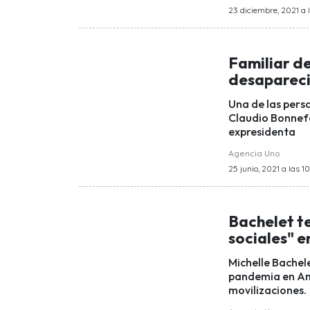
23 diciembre, 2021 a l
Familiar d
desapareci
Una de las pers
Claudio Bonnefo
expresidenta
Agencia Uno
25 junio, 2021 a las 1
Bachelet t
sociales" 
Michelle Bachele
pandemia en Amé
movilizaciones.