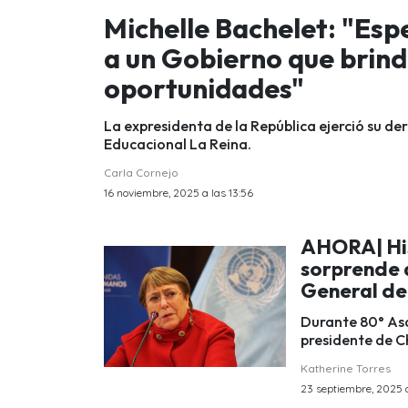
Michelle Bachelet: "Esp
a un Gobierno que brind
oportunidades"
La expresidenta de la República ejerció su d
Educacional La Reina.
Carla Cornejo
16 noviembre, 2025 a las 13:56
AHORA| His
sorprende a
General de
Durante 80° Asa
presidente de Ch
Katherine Torres
23 septiembre, 2025 a