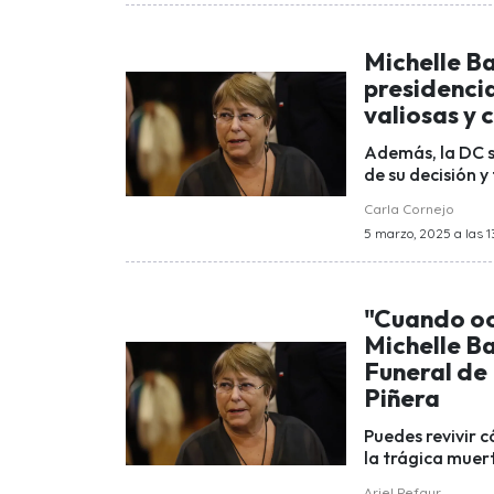
Michelle B
presidencia
valiosas y
Además, la DC s
de su decisión y
Carla Cornejo
5 marzo, 2025 a las 1
"Cuando oc
Michelle Ba
Funeral de
Piñera
Puedes revivir 
la trágica muer
Ariel Pefaur