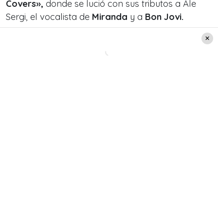
Covers»,
donde se lució con sus tributos a Ale
Sergi, el vocalista de
Miranda
y a
Bon Jovi.
Leer también:
Gala Caldirola alerta a sus
seguidores por delicada
situación de salud: «Hoy
decidió compartir algo…»
Las reacciones en el nuevo video de
Francisco Dañobeitía
¡Tremendo! Luego de publicar su interpretación, el
artista se llenó de comentarios positivos en su
cuenta de Instagram. A continuación, te dejamos