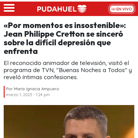
Skip to main content
EN VIVO
«Por momentos es insostenible»:
Jean Philippe Cretton se sinceró
sobre la difícil depresión que
enfrenta
El reconocido animador de televisión, visitó el
programa de TVN, "Buenas Noches a Todos" y
reveló íntimas confesiones.
Por
María Ignacia Ampuero
marzo 1, 2023 - 1:24 pm