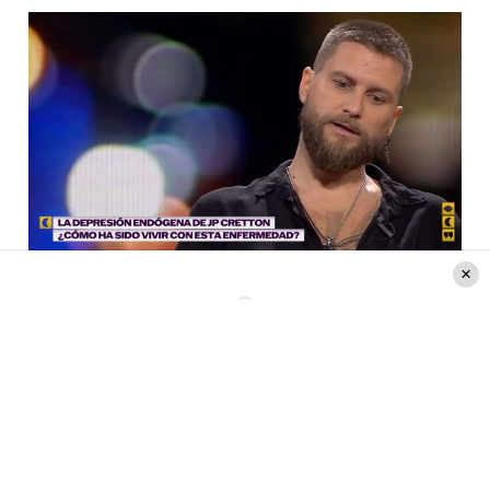
Créditos: TVN
Asimismo, el
conductor
de televisión agregó:
«Yo
vivo en un permanente estado depresivo que
es agobiante, por momentos es insostenible».