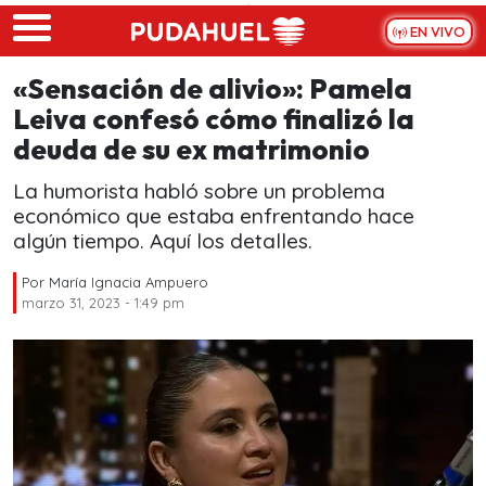
Skip to main content
EN VIVO
«Sensación de alivio»: Pamela
Leiva confesó cómo finalizó la
deuda de su ex matrimonio
La humorista habló sobre un problema
económico que estaba enfrentando hace
algún tiempo. Aquí los detalles.
Por
María Ignacia Ampuero
marzo 31, 2023 - 1:49 pm