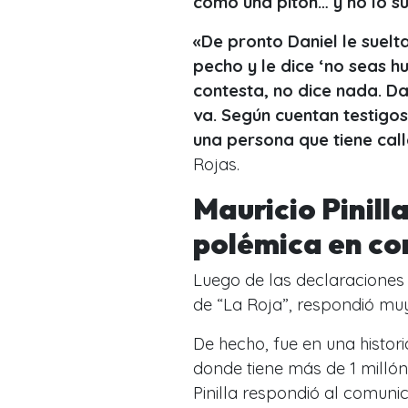
como una pitón… y no lo s
«De pronto Daniel le suel
pecho y le dice ‘no seas h
contesta, no dice nada. Da
va. Según cuentan testigos
una persona que tiene call
Rojas.
Mauricio Pinill
polémica en co
Luego de las declaraciones 
de “La Roja”, respondió mu
De hecho, fue en una histori
donde tiene más de 1 millón
Pinilla respondió al comuni