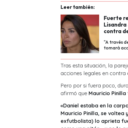
Leer también:
Fuerte r
Lisandra
contra d
"A través d
tomará acci
Tras esta situación, la pare
acciones legales en contr
Pero por si fuera poco, dura
afirmó que
Mauricio Pinilla
«Daniel estaba en la carp
Mauricio Pinilla, se voltea
exfutbolista) lo aprieta 