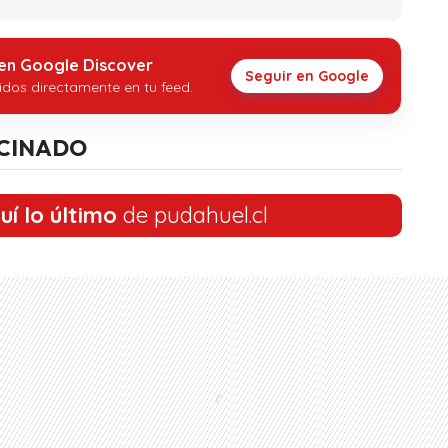
 en Google Discover
Seguir en Google
idos directamente en tu feed.
CINADO
uí lo último
de pudahuel.cl