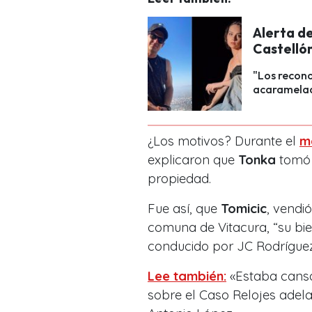
Alerta de
Castellón
"Los recon
acaramelado
¿Los motivos?
Durante el
m
explicaron que
Tonka
tomó 
propiedad.
Fue así, que
Tomicic
, vendi
comuna de Vitacura, “su bi
conducido por JC Rodríguez
Lee también:
«Estaba cansa
sobre el Caso Relojes adel