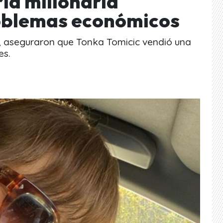
ía millonaria
oblemas económicos
n, aseguraron que Tonka Tomicic vendió una
es.