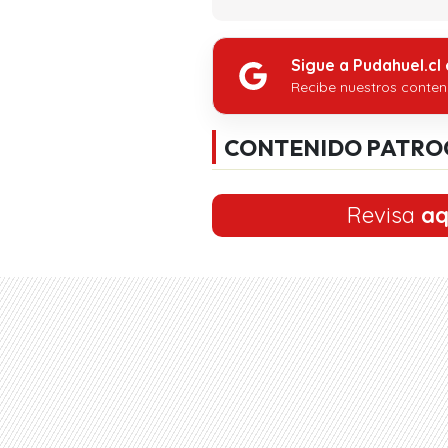
Sigue a Pudahuel.cl
Recibe nuestros conten
CONTENIDO PATRO
Revisa
aq