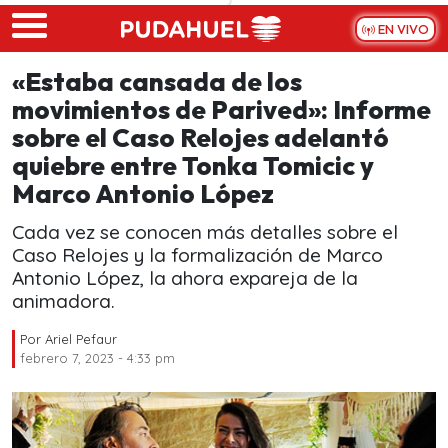
Skip to main content
EN VIVO
«Estaba cansada de los
movimientos de Parived»: Informe
sobre el Caso Relojes adelantó
quiebre entre Tonka Tomicic y
Marco Antonio López
Cada vez se conocen más detalles sobre el
Caso Relojes y la formalización de Marco
Antonio López, la ahora expareja de la
animadora.
Por
Ariel Pefaur
febrero 7, 2023 - 4:33 pm