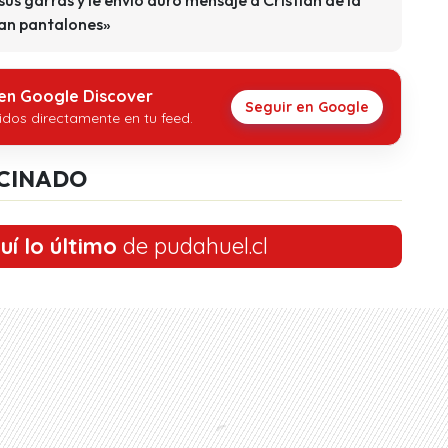
tan pantalones»
 en Google Discover
Seguir en Google
idos directamente en tu feed.
CINADO
uí lo último
de pudahuel.cl