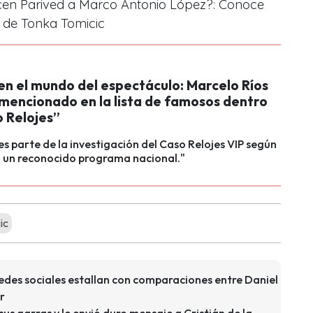
dicen Parived a Marco Antonio López?: Conoce
a de Tonka Tomicic
en el mundo del espectáculo: Marcelo Ríos
mencionado en la lista de famosos dentro
o Relojes”
 es parte de la investigación del Caso Relojes VIP según
n un reconocido programa nacional."
ic
edes sociales estallan con comparaciones entre Daniel
er
us garras y le envió duro mensaje a Cristián de la