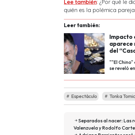
Lee también
: ¿Por qué le 
quién es la polémica parej
Leer también:
Impacto 
aparece 
del “Cas
""El Chino"
se reveló e
Espectáculo
Tonka Tomic
Separados al nacer: Las r
Valenzuela y Rodolfo Cart
Adriana Barrientos sacó s