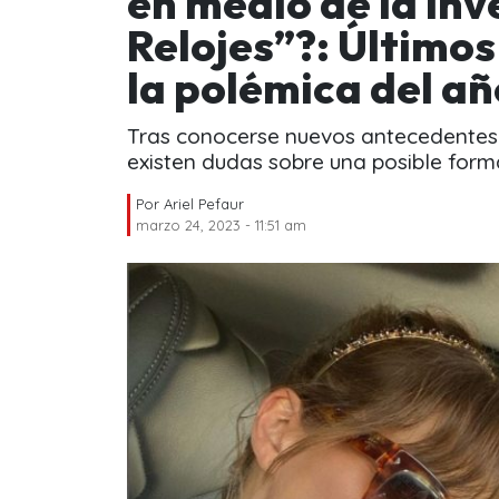
en medio de la inv
Relojes”?: Último
la polémica del a
Tras conocerse nuevos antecedentes
existen dudas sobre una posible form
Por
Ariel Pefaur
marzo 24, 2023 - 11:51 am