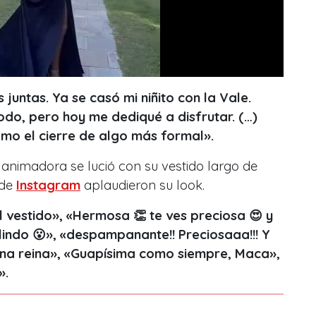
untas. Ya se casó mi niñito con la Vale.
do, pero hoy me dediqué a disfrutar. (…)
como el cierre de algo más formal».
a animadora se lució con su vestido largo de
 de
Instagram
aplaudieron su look.
l vestido», «Hermosa 👏 te ves preciosa 😍 y
lindo 😮», «despampanante!! Preciosaaa!!! Y
Una reina», «Guapísima como siempre, Maca»,
».