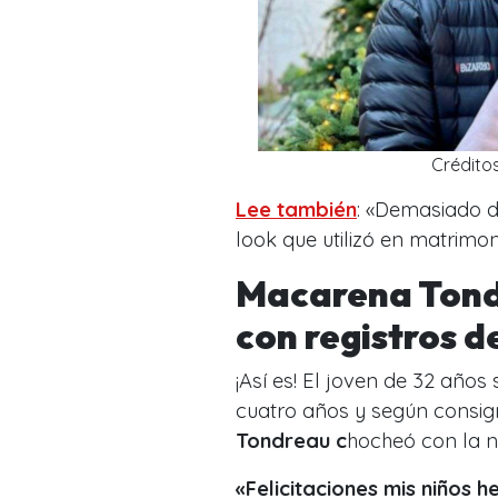
Crédito
Lee también
: «Demasiado d
look que utilizó en matrimon
Macarena Tondr
con registros d
¡Así es! El joven de 32 años
cuatro años y según consi
Tondreau c
hocheó con la no
«Felicitaciones mis niños 