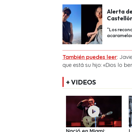
Alerta de
Castellón
"Los recon
acaramelado
También puedes leer
: Jav
que está su hijo: «Dios lo b
+ VIDEOS
Nació en Miami:
L