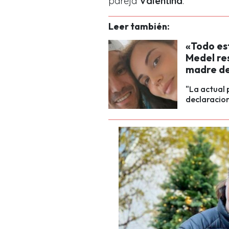
pareja
Valentina
.
Leer también:
«Todo es
Medel re
madre de
"La actual p
declaracion