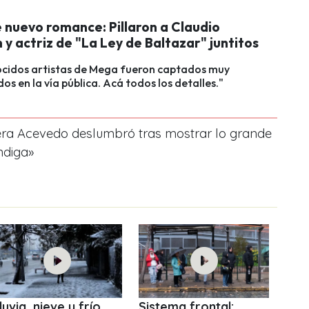
 nuevo romance: Pillaron a Claudio
 y actriz de "La Ley de Baltazar" juntitos
ocidos artistas de Mega fueron captados muy
s en la vía pública. Acá todos los detalles."
iera Acevedo deslumbró tras mostrar lo grande
endiga»
luvia, nieve y frío
Sistema frontal: