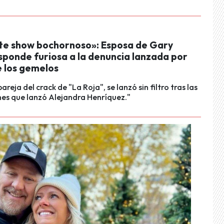
te show bochornoso»: Esposa de Gary
sponde furiosa a la denuncia lanzada por
 los gemelos
areja del crack de "La Roja", se lanzó sin filtro tras las
es que lanzó Alejandra Henríquez."