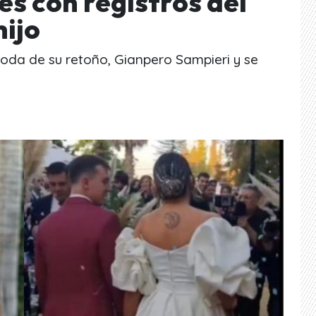
es con registros del
hijo
da de su retoño, Gianpero Sampieri y se