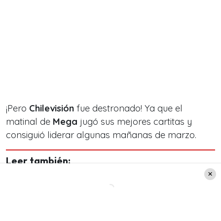
¡Pero
Chilevisión
fue destronado! Ya que el
matinal de
Mega
jugó sus mejores cartitas y
consiguió liderar algunas mañanas de marzo.
Leer también:
«Para que nunca más…»:
Mauricio Israel le envió un
ácido mensaje a Julia Vial por