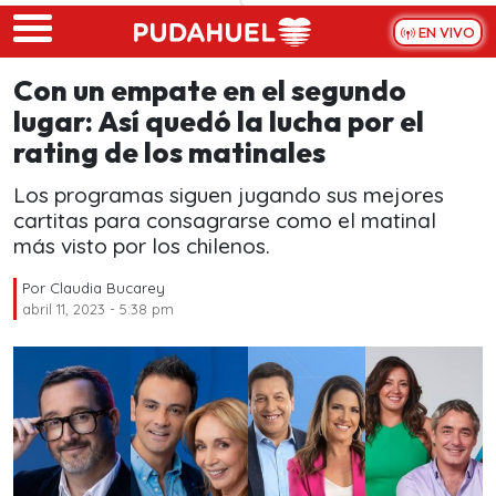
Skip to main content
EN VIVO
Con un empate en el segundo
lugar: Así quedó la lucha por el
rating de los matinales
Los programas siguen jugando sus mejores
cartitas para consagrarse como el matinal
más visto por los chilenos.
Por
Claudia Bucarey
abril 11, 2023 - 5:38 pm