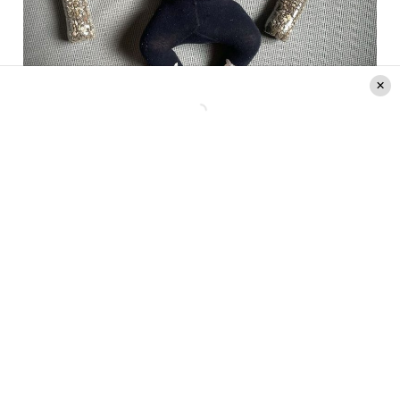
Créditos: Instagram @patricialopezmenadier