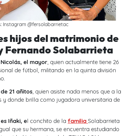
s: Instagram @fersolabarrietac
res hijos del matrimonio de
 y Fernando Solabarrieta
a
Nicolás, el mayor
, quien actualmente tiene 26
onal de fútbol, militando en la quinta división
no.
 de 21 añitos
, quien asiste nada menos que a la
 y donde brilla como jugadora universitaria de
es Iñaki, e
l conchito de la
familia
Solabarrieta
 igual que su hermana, se encuentra estudiando