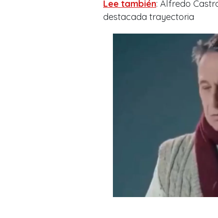
Lee también
: Alfredo Castr
destacada trayectoria