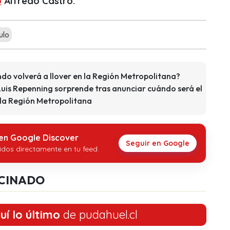
ó
Alfredo Castro.
ulo
ndo volverá a llover en la Región Metropolitana?
Luis Repenning sorprende tras anunciar cuándo será el
 la Región Metropolitana
 en Google Discover
Seguir en Google
idos directamente en tu feed.
CINADO
uí lo último
de pudahuel.cl