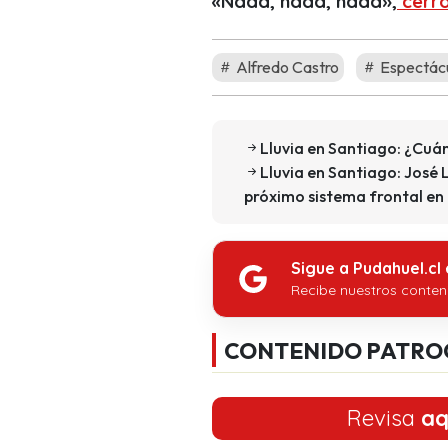
«Nada, nada, nada»,
cerr
Alfredo Castro
Espectác
Lluvia en Santiago: ¿Cuá
Lluvia en Santiago: José 
próximo sistema frontal en
Sigue a Pudahuel.cl
Recibe nuestros conten
CONTENIDO PATRO
Revisa
aq