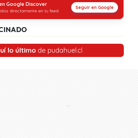
 en Google Discover
Seguir en Google
idos directamente en tu feed.
CINADO
uí lo último
de pudahuel.cl