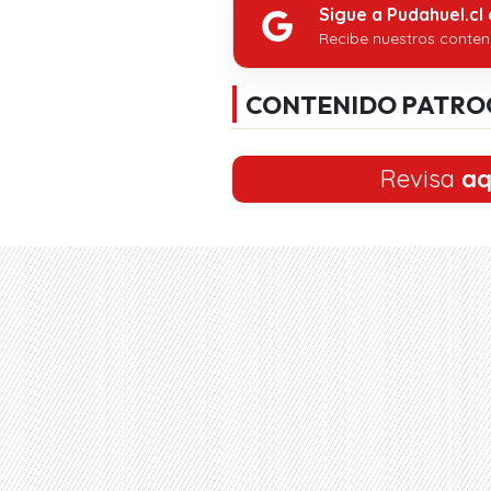
Sigue a Pudahuel.cl
Recibe nuestros conten
CONTENIDO PATRO
Revisa
aq