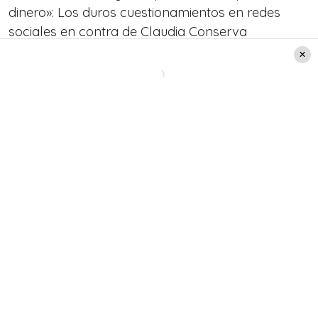
dinero»: Los duros cuestionamientos en redes
sociales en contra de Claudia Conserva
Claudia Conserva recibe duros
cuestionamientos por esta
particular razón
¿Los motivos? Los seguidores de la
animadora
cuestionaron que Claudia Conserva utilizará un
catéter.
«Te esperamos a las 14:00 y a las 19:00 en
@claudiaconversatvmasEs un capítulo
dedicado a los miles de damnificados y
aislados de nuestro país que atraviesa por una
catástrofe.Nuestro aporte como programa
será mucha entretención y compañía .Los
esperamos 💚»,
comentó la animadora.