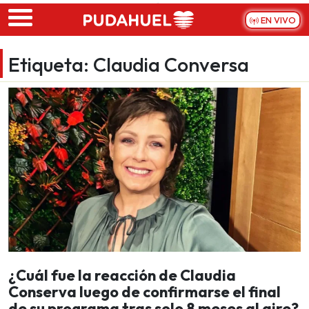
Skip to main content
EN VIVO
Etiqueta:
Claudia Conversa
¿Cuál fue la reacción de Claudia
Conserva luego de confirmarse el final
de su programa tras solo 8 meses al aire?