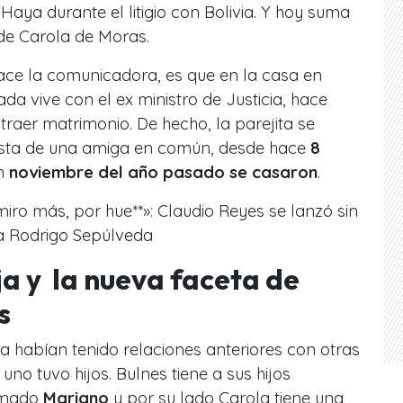
 Haya durante el litigio con Bolivia. Y hoy suma
de Carola de Moras.
ace la comunicadora, es que en la casa en
da vive con el ex ministro de Justicia, hace
raer matrimonio. De hecho, la parejita se
iesta de una amiga en común, desde hace
8
en
noviembre del año pasado se casaron
.
miro más, por hue**»: Claudio Reyes se lanzó sin
sta Rodrigo Sepúlveda
ja y la nueva faceta de
s
ra habían tenido relaciones anteriores con otras
no tuvo hijos. Bulnes tiene a sus hijos
lamado
Mariano
y por su lado Carola tiene una