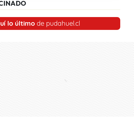
CINADO
uí lo último
de pudahuel.cl