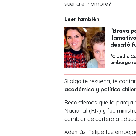
suena el nombre?
Leer también:
"Brava p
llamativo
desató f
"Claudia Co
embargo re
Si algo te resuena, te cont
académico y político chile
Recordemos que la pareja 
Nacional (RN) y fue ministro
cambiar de cartera a Educaci
Además, Felipe fue embajad