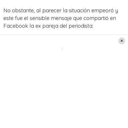
No obstante, al parecer la situación empeoró y
este fue el sensible mensaje que compartió en
Facebook la ex pareja del periodista:
“Nunca me imaginé en la vida que tendría que
llegar a esto.
Lo hice una vez por una gran
amiga, pero hoy es mi hija…