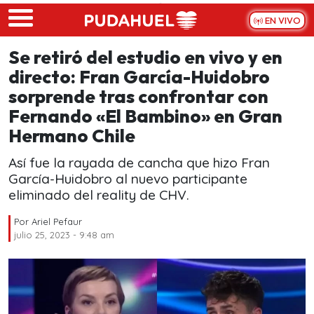
Skip to main content
EN VIVO
Se retiró del estudio en vivo y en
directo: Fran García-Huidobro
sorprende tras confrontar con
Fernando «El Bambino» en Gran
Hermano Chile
Así fue la rayada de cancha que hizo Fran
García-Huidobro al nuevo participante
eliminado del reality de CHV.
Por
Ariel Pefaur
julio 25, 2023 - 9:48 am