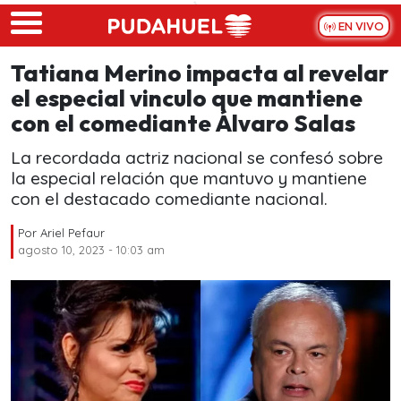
Skip to main content
EN VIVO
Tatiana Merino impacta al revelar
el especial vinculo que mantiene
con el comediante Álvaro Salas
La recordada actriz nacional se confesó sobre
la especial relación que mantuvo y mantiene
con el destacado comediante nacional.
Por
Ariel Pefaur
agosto 10, 2023 - 10:03 am