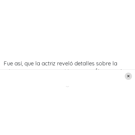
Fue así, que la actriz reveló detalles sobre la
relación amorosa con el humorista
Álvaro Salas.
Es más, Merino confesó que sigue en contacto
actualmente con el triunfador del Festival de Viña
del Mar:
“WhatsApp no más, siempre, pero todo bien,
ninguna cosa más. Sabí que no es mi
enemigo, ya pasó la vieja,
aparte que fue súper