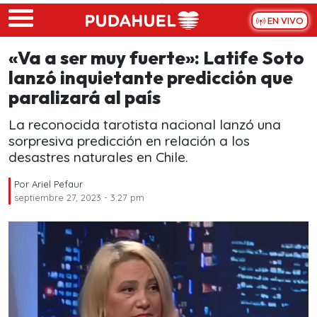
Skip to main content
EN VIVO
«Va a ser muy fuerte»: Latife Soto
lanzó inquietante predicción que
paralizará al país
La reconocida tarotista nacional lanzó una
sorpresiva predicción en relación a los
desastres naturales en Chile.
Por
Ariel Pefaur
septiembre 27, 2023 - 3:27 pm