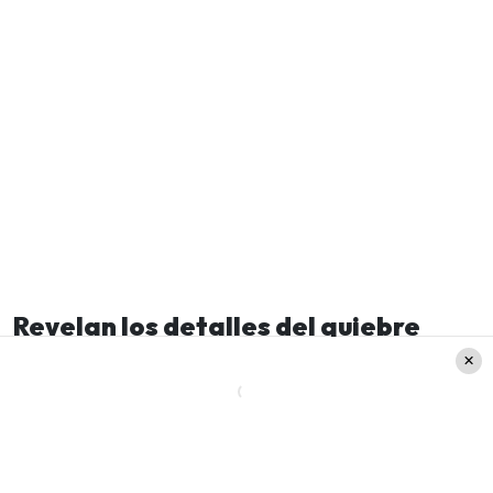
Revelan los detalles del quiebre
entre Pamela Díaz y Jean Philippe
Cretton
Mientras tanto, el periodista Luis Sandoval
comenzó señalando lo siguiente: