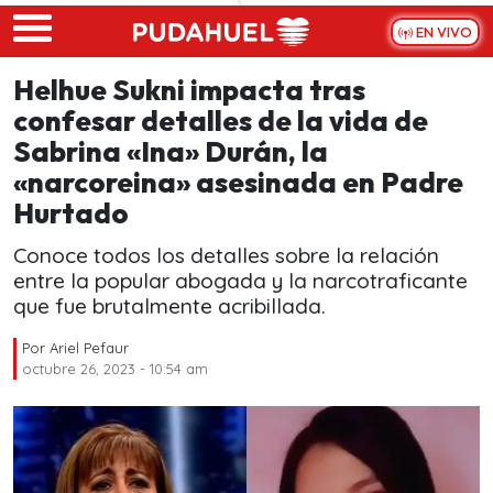
Skip to main content
EN VIVO
Helhue Sukni impacta tras
confesar detalles de la vida de
Sabrina «Ina» Durán, la
«narcoreina» asesinada en Padre
Hurtado
Conoce todos los detalles sobre la relación
entre la popular abogada y la narcotraficante
que fue brutalmente acribillada.
Por
Ariel Pefaur
octubre 26, 2023 - 10:54 am