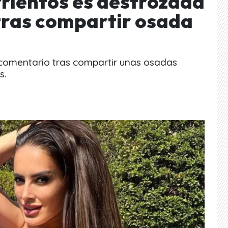
rrientos es destrozada
 tras compartir osada
 comentario tras compartir unas osadas
s.