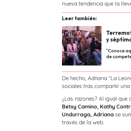
nueva tendencia que la llev
Leer también:
Terremoto
y séptim
"Conoce aqu
de competen
De hecho, Adriana “La Leon
sociales tras compartir una o
¿Las razones? Al igual que
Betsy Camino, Kathy Contr
Undurraga,
Adriana
se sum
través de la web.