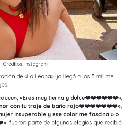
Créditos: Instagram
ación de «La Leona» ya llegó a los 5 mil me
es.
jauuu», «Eres muy tierna y dulce❤️❤️❤️❤️❤️❤️»,
or con tu traje de baño rojo❤️❤️❤️❤️❤️❤️❤️»,
ujer insuperable y ese color me fascina » o
❤️»
, fueron parte de algunos elogios que recibió