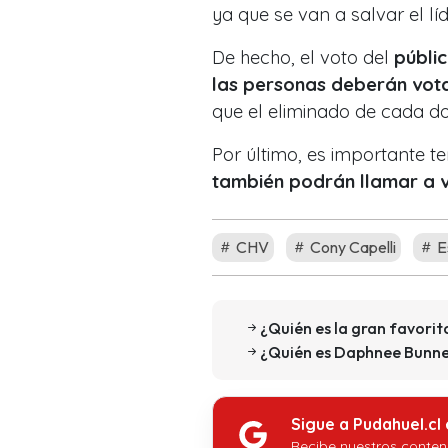
ya que se van a salvar el líd
De hecho, el voto del
públic
las personas deberán vota
que el eliminado de cada d
Por último, es importante 
también podrán llamar a v
CHV
Cony Capelli
E
¿Quién es la gran favori
¿Quién es Daphnee Bunne
Sigue a Pudahuel.cl
Recibe nuestros conten