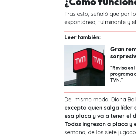
¿Cómo funcion
Tras esto, señaló que por l
espontánea, fulminante y el
Leer también:
Gran reme
sorpresi
"Revisa en 
programa q
TVN."
Del mismo modo, Diana Bol
excepto quien salga líder 
esa placa y va a tener el
Todos ingresan a placa y 
semana, de los siete jugado