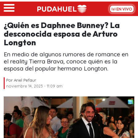
Skip to main content
EN VIVO
¿Quién es Daphnee Bunney? La
desconocida esposa de Arturo
Longton
En medio de algunos rumores de romance en
el reality Tierra Brava, conoce quién es la
esposa del popular hermano Longton.
Por
Ariel Pefaur
noviembre 14, 2023 - 11:09 am