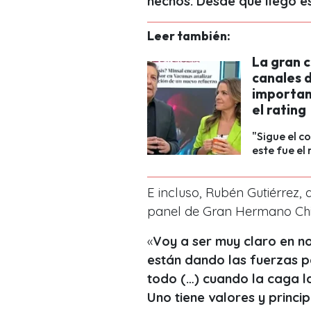
hechos. Desde que llegó e
Leer también:
La gran c
canales d
important
el rating
"Sigue el 
este fue el
E incluso, Rubén Gutiérrez,
panel de Gran Hermano Chi
«
Voy a ser muy claro en n
están dando las fuerzas pa
todo (…) cuando la caga l
Uno tiene valores y princip