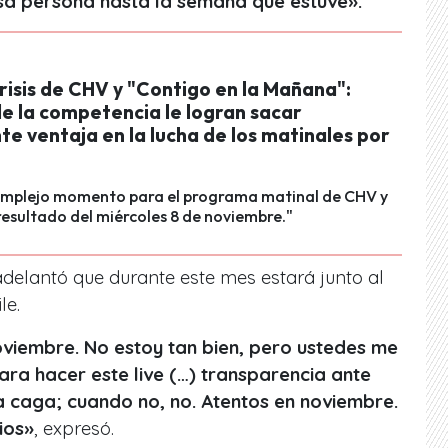
sa persona hasta la semana que estuve».
risis de CHV y "Contigo en la Mañana":
e la competencia le logran sacar
e ventaja en la lucha de los matinales por
complejo momento para el programa matinal de CHV y
 resultado del miércoles 8 de noviembre."
 adelantó que durante este mes estará junto al
le.
oviembre. No estoy tan bien, pero ustedes me
ra hacer este live (…) transparencia ante
a caga; cuando no, no. Atentos en noviembre.
ios»
, expresó.