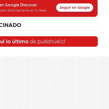
 en Google Discover
Seguir en Google
idos directamente en tu feed.
CINADO
uí lo último
de pudahuel.cl