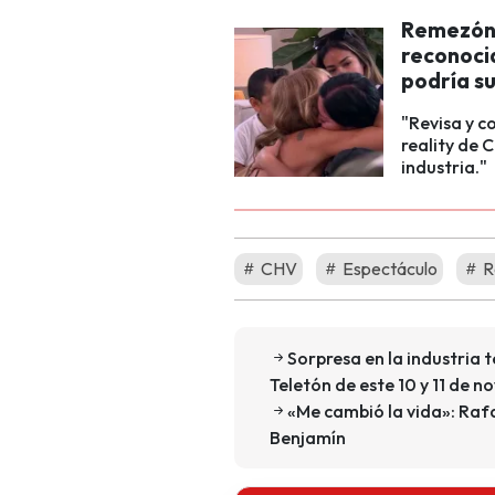
Remezón e
reconocid
podría su
"Revisa y c
reality de 
industria."
CHV
Espectáculo
R
Sorpresa en la industria t
Teletón de este 10 y 11 de n
«Me cambió la vida»: Rafa
Benjamín