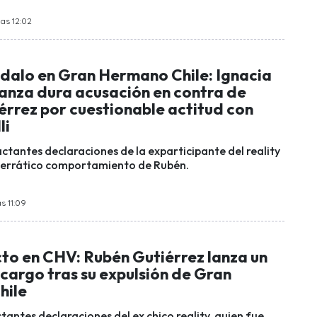
las 12:02
dalo en Gran Hermano Chile: Ignacia
lanza dura acusación en contra de
érrez por cuestionable actitud con
li
ctantes declaraciones de la exparticipante del reality
 errático comportamiento de Rubén.
s 11:09
to en CHV: Rubén Gutiérrez lanza un
cargo tras su expulsión de Gran
hile
tantes declaraciones del ex chico reality, quien fue