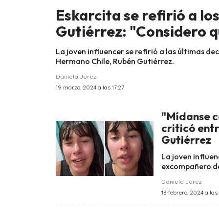
Eskarcita se refirió a l
Gutiérrez: "Considero qu
La joven influencer se refirió a las últimas 
Hermano Chile, Rubén Gutiérrez.
Daniela Jerez
19 marzo, 2024 a las 17:27
"Mídanse co
criticó ent
Gutiérrez
La joven influen
excompañero de 
Daniela Jerez
13 febrero, 2024 a las