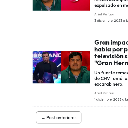
expulsado en me
Ariel Pefaur
3 diciembre, 2023 a l
Gran impac
habla por 
televisión 
"Gran Herm
Un fuerte remez
de CHV tomó las 
excarabinero.
Ariel Pefaur
1 diciembre, 2023 a la
←
Post anteriores