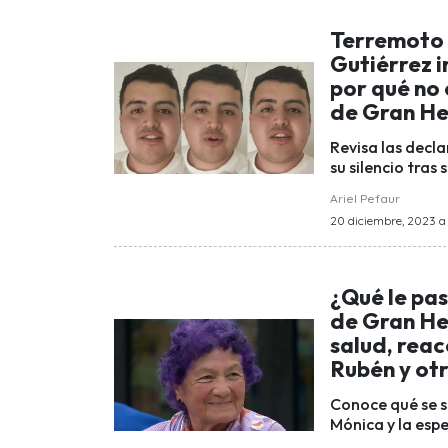
Terremoto e
Gutiérrez 
por qué no 
de Gran He
Revisa las decl
su silencio tras
Ariel Pefaur
20 diciembre, 2023 a 
¿Qué le pa
de Gran He
salud, reac
Rubén y ot
Conoce qué se 
Mónica y la espe