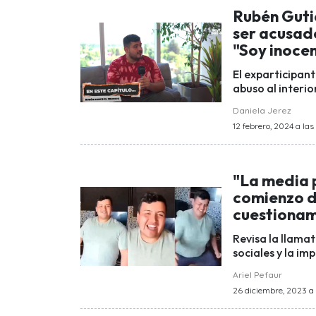
Rubén Gutié
ser acusad
"Soy inoce
El exparticipant
abuso al interio
Daniela Jerez
12 febrero, 2024 a las
"La media 
comienzo d
cuestionam
Revisa la llama
sociales y la i
Ariel Pefaur
26 diciembre, 2023 a 