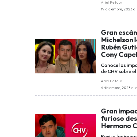
Ariel Pefaur
19 diciembre, 2023 a 
Gran escán
Michelson 
Rubén Guti
Cony Capel
Conoce las impa
de CHV sobre el
Ariel Pefaur
4 diciembre, 2023 a la
Gran impac
furioso des
Hermano C
Revisa las impac