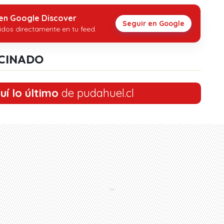
 en Google Discover
Seguir en Google
idos directamente en tu feed.
CINADO
uí lo último
de pudahuel.cl