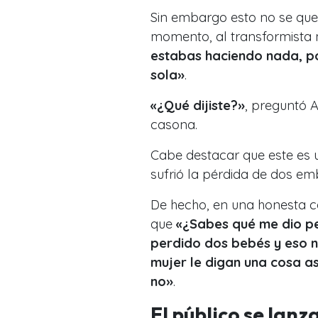
Sin embargo esto no se qued
momento, al transformista n
estabas haciendo nada, por
sola»
.
«¿Qué dijiste?»
, preguntó A
casona.
Cabe destacar que este es u
sufrió la pérdida de dos em
De hecho, en una honesta c
que
«¿Sabes qué me dio p
perdido dos bebés y eso n
mujer le digan una cosa as
no»
.
El público se lanz