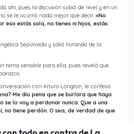
ó ahí, pues la discusión subió de nivel y en un
o se le ocurrió nada mejor que decir:
«No
 eso estás sola, no tienes ni hijos, estás
ngélica Sepúlveda y salió llorando de la
n tema sensible para ella, pues reveló que
barazos.
onversación con Arturo Longton, le confesó
ena? Me dio pena que se burlara que haya
o se lo voy a perdonar nunca. Que a una
í, no tiene perdón. O sea, de verdad de que
a con todo en contra de La