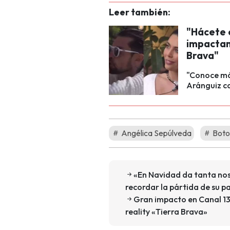
Leer también:
"Hácete 
impactant
Brava"
"Conoce más
Aránguiz c
Angélica Sepúlveda
Boto
«En Navidad da tanta nos
recordar la pártida de su p
Gran impacto en Canal 13:
reality «Tierra Brava»