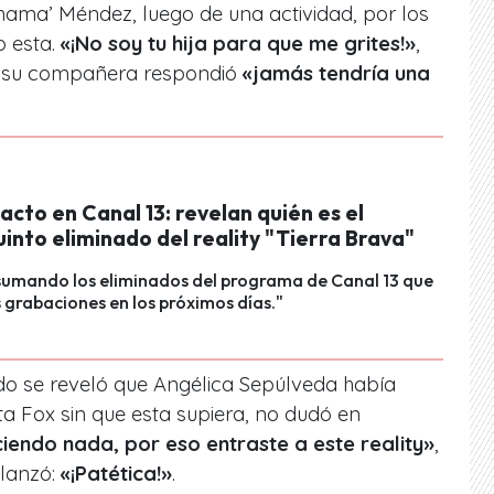
hama’ Méndez, luego de una actividad, por los
 esta.
«¡No soy tu hija para que me grites!»
,
ue su compañera respondió
«jamás tendría una
cto en Canal 13: revelan quién es el
nto eliminado del reality "Tierra Brava"
sumando los eliminados del programa de Canal 13 que
 grabaciones en los próximos días."
do se reveló que Angélica Sepúlveda había
ta Fox sin que esta supiera, no dudó en
iendo nada, por eso entraste a este reality»
,
 lanzó:
«¡Patética!»
.