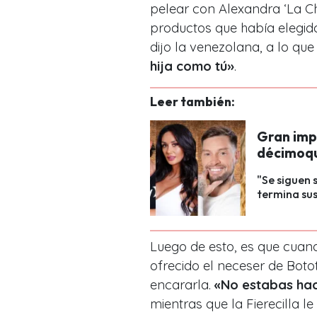
pelear con Alexandra ‘La C
productos que había elegido
dijo la venezolana, a lo q
hija como tú»
.
Leer también:
Gran impa
décimoqui
"Se siguen 
termina sus
Luego de esto, es que cuan
ofrecido el neceser de Boto
encararla.
«No estabas hac
mientras que la Fierecilla le