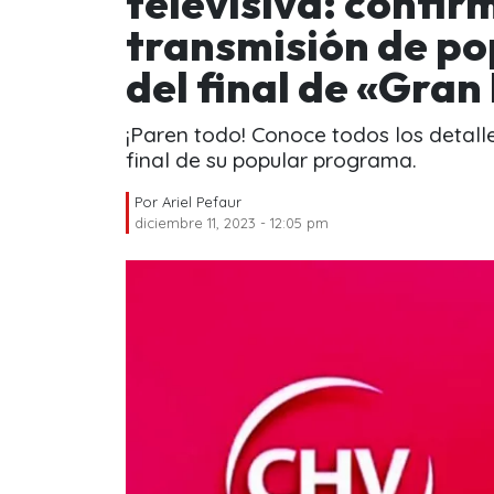
televisiva: confir
transmisión de po
del final de «Gra
¡Paren todo! Conoce todos los detall
final de su popular programa.
Por
Ariel Pefaur
diciembre 11, 2023 - 12:05 pm