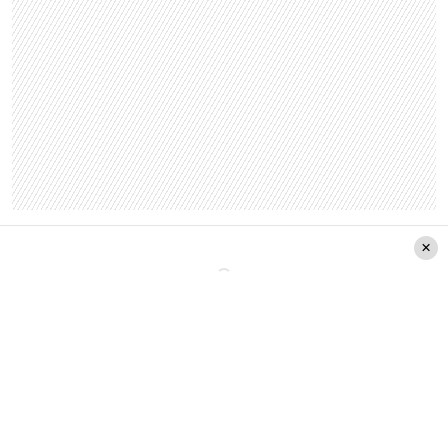
Lee también:
Uso de celulares en colegios:
¿Prohibir o incentivar?, expertos entregan datos
claves para el debate
Si no lograste planificar tu
presupuesto con tiempo, Laura
Quitral entrega algunos consejos
para enfrentar los desafíos