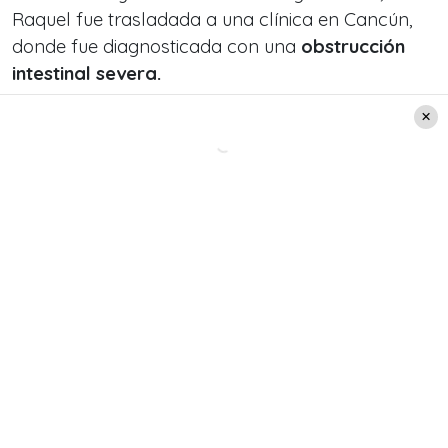
Raquel fue trasladada a una clínica en Cancún,
donde fue diagnosticada con una
obstrucción
intestinal severa.
Y ante la opción de una operación, Argandoña
tomó la decisión por regresar rápidamente en
Chile.
Tras esto, ya en nuestro país, la actual rostro de
TV+,
fue ingresada a la clínica y actualmente
se encuentra en la espera de determinar si
será sometida a una nueva intervención.
Su
estado de salud se describe como bastante
delicado,
recordando la situación médica previa
que vivió.