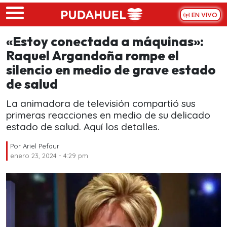
Skip to main content
EN VIVO
«Estoy conectada a máquinas»:
Raquel Argandoña rompe el
silencio en medio de grave estado
de salud
La animadora de televisión compartió sus
primeras reacciones en medio de su delicado
estado de salud. Aquí los detalles.
Por
Ariel Pefaur
enero 23, 2024 - 4:29 pm