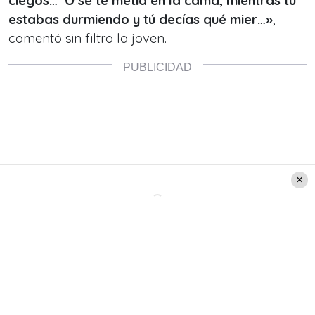
ciegos…’ O se te metía en la cama, mientras tú
estabas durmiendo y tú decías qué mier…»
,
comentó sin filtro la joven.