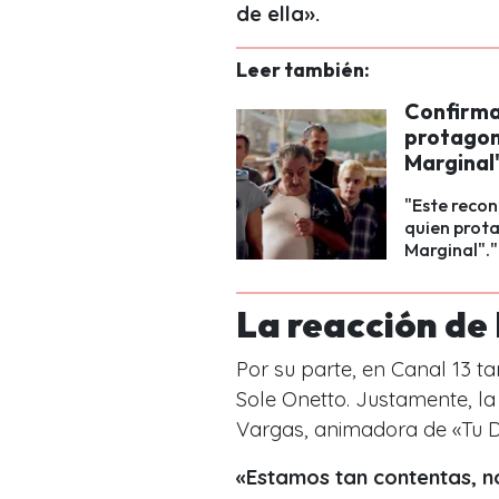
de ella».
Leer también:
Confirma
protagoni
Marginal
"Este recon
quien prota
Marginal"."
La reacción de 
Por su parte, en Canal 13 
Sole Onetto. Justamente, la
Vargas, animadora de «Tu D
«Estamos tan contentas, no