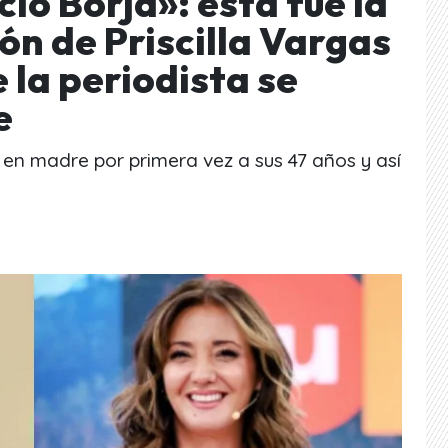
ió Borja»: esta fue la
n de Priscilla Vargas
 la periodista se
e
ó en madre por primera vez a sus 47 años y así