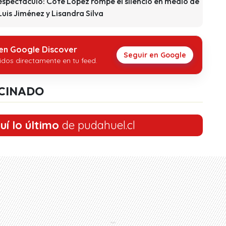
espectáculo: Coté López rompe el silencio en medio de
uis Jiménez y Lisandra Silva
 en Google Discover
Seguir en Google
idos directamente en tu feed.
CINADO
uí lo último
de pudahuel.cl