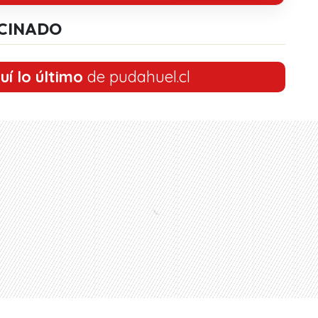
CINADO
uí lo último
de pudahuel.cl