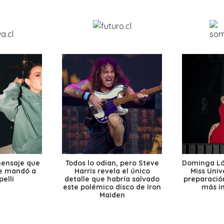
mensaje que
Todos lo odian, pero Steve
Dominga Lóp
le mandó a
Harris revela el único
Miss Univ
elli
detalle que habría salvado
preparación
este polémico disco de Iron
más i
Maiden