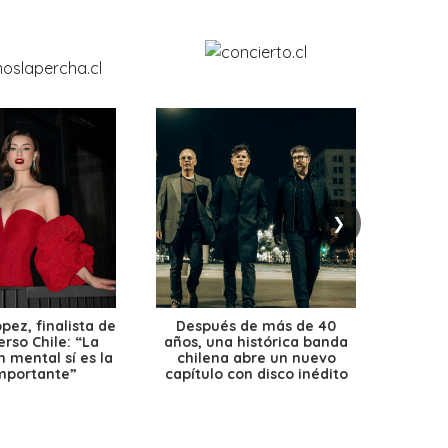
❯
ez, finalista de
Después de más de 40
Ante 
erso Chile: “La
años, una histórica banda
petr
 mental sí es la
chilena abre un nuevo
precio
mportante”
capítulo con disco inédito